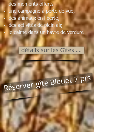
des moments offerts :
une campagne à perte de vue,
des animaux en liberté,
des activités de plein air,
le calme dans un havre de verdure
détails sur les Gîtes ....
Réserver gîte Bleuet 7 prs