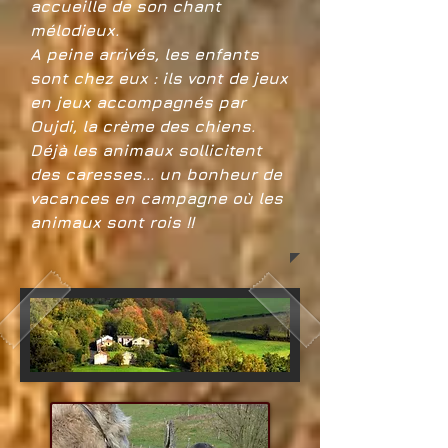
accueille de son chant
mélodieux.
A peine arrivés, les enfants
sont chez eux : ils
vont de jeux
en jeux accompagnés par
Oujdi, la crème des chiens.
Déjà les animaux sollicitent
des caresses... un bonheur de
vacances en campagne où les
animaux sont roi
s !!