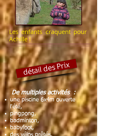
Les enfants craquent pour
Achille !
détail des Prix
De multiples activités :
une piscine 6x4m ouverte
l'été,
pingpong,
badminton,
babyfoot,
des vélos prêtés,