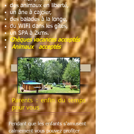
des animaux en liberté,
un âne à cajoler,
des balades à la long
e,
du WIFI dans les gîtes,
un SPA à 2kms.
Chèques vacances
acceptés
A
nimaux acceptés
Détails des activités ...
Parents : enfin du temps
pour vous
Pendant que les enfants s'amusent
calmement vous pouvez profiter