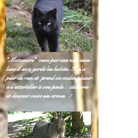
"Matamore" venu par une nuit sans
lune il en a gardé les habits. Il n'a
peur de rien et prend un malin plaisir
à s'entortiller à vos pieds : câlinerie
et douceur voici ses armes !