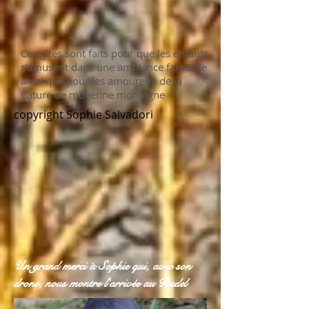
Ces gîtes sont faits pour que les enfants
s'amusent dans une ambiance familiale
ainsi que pour les amoureux de la
nature de moyenne montagne
copyright Sophie Salvadori
Un grand merci à Sophie qui, avec son
drone, nous montre l'arrivée au Rudel