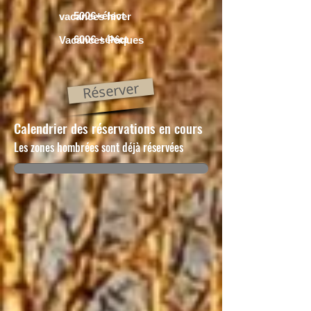
500€+élect
vacances hiver
600€ +élect
Vacances Pâques
Réserver
Calendrier des réservations en cours
Les zones hombrées sont déjà réservées