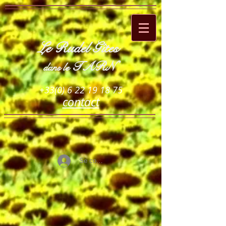
Le Rudel Gîtes
TARN
dans le
+33(0) 6 22 19 18 75
contact
Se connecter