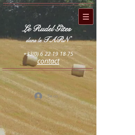
Le Rudel Gîtes
TARN
dans le
+33(0) 6 22 19 18 75
contact
Se connecter