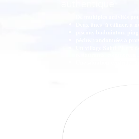
authentique
De multiples activités pou
Deux ânes à câliner, à n
piscine, badminton, pin
pêche, randonnées à pro
Un village Saint Pierre d
restaurants, commerces...
Une situation centrale
da