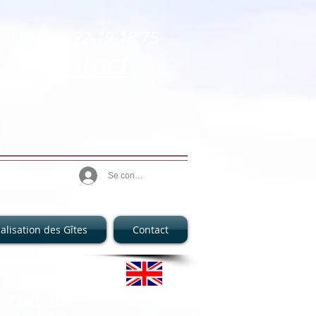
+33(0) 6 22 19 18 75
contact
Se connecter
alisation des Gîtes
Contact
e nature