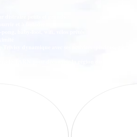
r distraire petits et grands :
ourrir et à balader
g-pong
, baby-foot, wifi, vélos prêtés
ximité
e Trivisy dynamique avec ses activités (piscines, accrob
)
ns le TARN pour découvrir la région du haut Langue