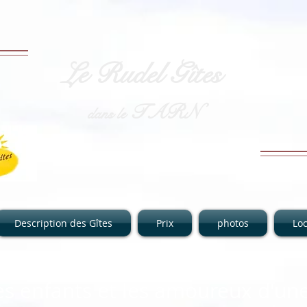
Le Rudel Gîtes
TARN
dans le
Description des Gîtes
Prix
photos
Loc
es enfants et les amoureux d'un