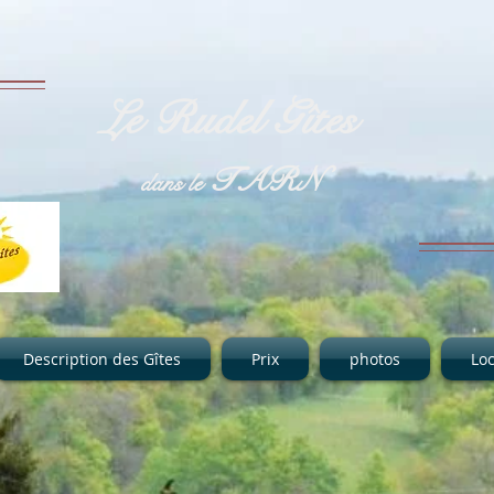
Le Rudel Gîtes
TARN
dans le
Description des Gîtes
Prix
photos
Loc