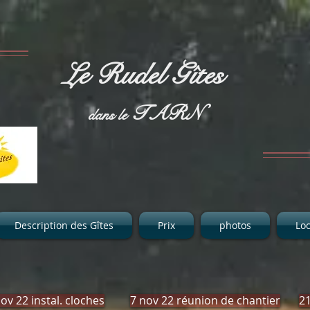
Le Rudel Gîtes
TARN
dans le
Description des Gîtes
Prix
photos
Loc
ov 22 instal. cloches
7 nov 22 réunion de chantier
21