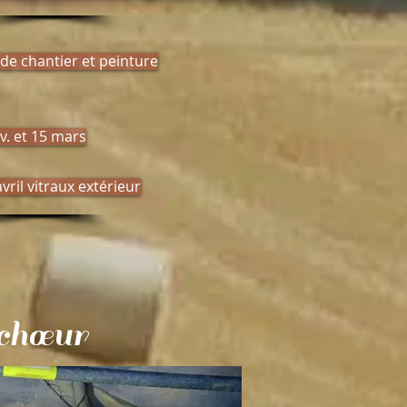
 de chantier et peinture
v. et 15 mars
avril vitraux extérieur
 chœur