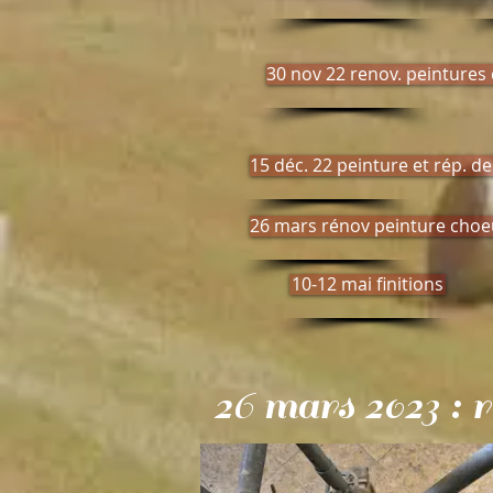
30 nov 22 renov. peintures
15 déc. 22 peinture et rép. d
26 mars rénov peinture choe
10-12 mai finitions
26 mars 2023 : 