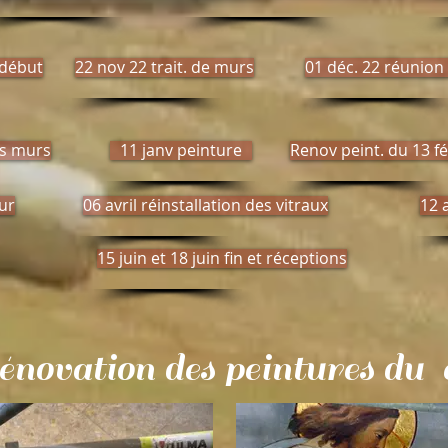
 début
22 nov 22 trait. de murs
01 déc. 22 réunion
es murs
11 janv peinture
Renov peint. du 13 fé
ur
06 avril réinstallation des vitraux
12 
15 juin et 18 juin fin et réceptions
rénovation des peintures du