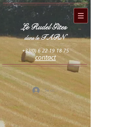
Le Rudel Gîtes
TARN
dans le
+33(0) 6 22 19 18 75
contact
Se connecter