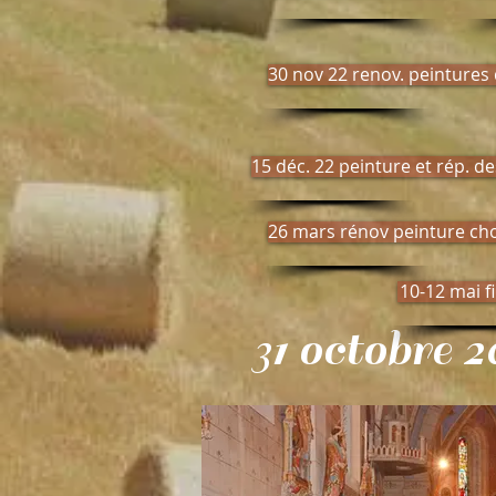
30 nov 22 renov. peintures
15 déc. 22 peinture et rép. d
26 mars rénov peinture ch
10-12 mai f
31 octobre 2