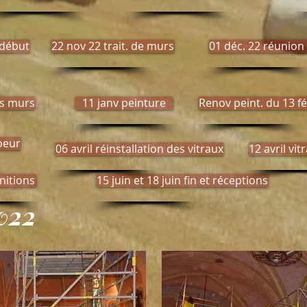
 début
22 nov 22 trait. de murs
01 déc. 22 réunion
es murs
11 janv peinture
Renov peint. du 13 fé
oeur
06 avril réinstallation des vitraux
12 avril vit
initions
15 juin et 18 juin fin et réceptions
022