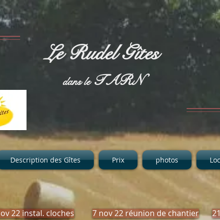
Le Rudel Gîtes
TARN
dans le
Description des Gîtes
Prix
photos
Loc
ov 22 instal. cloches
7 nov 22 réunion de chantier
21