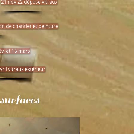
21 nov 22 dépose vitraux
on de chantier et peinture
év. et 15 mars
vril vitraux extérieur
 surfaces