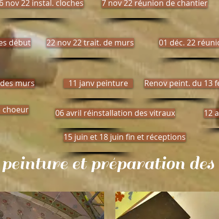
6 nov 22 instal. cloches
7 nov 22 réunion de chantier
res début
22 nov 22 trait. de murs
01 déc. 22 réuni
. des murs
11 janv peinture
Renov peint. du 13 f
e choeur
06 avril réinstallation des vitraux
12 a
15 juin et 18 juin fin et réceptions
: peinture et préparation des