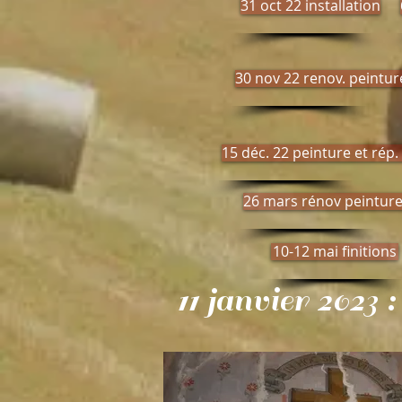
31 oct 22 installation
30 nov 22 renov. peintu
15 déc. 22 peinture et rép
26 mars rénov peintur
10-12 mai finitions
11 janvier 2023 